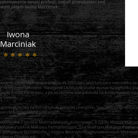
wykonywania swojej profesji; zostali przeszkoleni pod
owym okiem Iwony Marciniak.
Iwona
Marciniak
* * * * *
pasję do sztuki i kreowaniu piękna. W 1993 roku jako tańcząca nastolatka za
ży na występy taneczne. Następnie Ukończyła studia wyższe na kierunku pl
isała o sztuce makijażu, a po jej obronie zdecydowała się kontynuować na
a Świecie.
ugotrwałym. Ma na koncie tytuły Elitarnej Linergistki, Specjalisty pigmenta
cem Mikropigmentacji i Makijażu.
trzowskie 5 tytułów Mistrza Makijażu Kolorowego, 4 Tytuły Mistrza Makija
 Mistrzyni Polski w Makijażu Permanentnym, Vice Mistrzyni Makijażu Perma
 Makijażu w Dusseldorfie, I miejsce Mistrzyni Międzynarodowych Mistrzo
ego w Chinach itd....