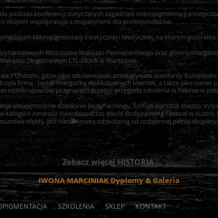
ada podczas konferencji dotyczących zagadnień mikropigmentacji estetyczne
ako ekspert współpracuje z magazynami dla profesjonalistów.
ympozjum Mikropigmentacji Estetycznej i Medycznej, na którym gości elita
ędzynarodowych Mistrzostw Makijażu Permanentnego oraz głównym organiza
akijażu Długotrwałym LTL-Elite® w Warszawie.
a z Chinami, gdzie jako szkoleniowiec przekazywała standardy Europejskic
ożyła firmę , będąc linergistką ekskluzywnych klientek, a także jako trener
oraz obcokrajowców, pragnących przeżyć przygodę szkolenia w Pekinie w poł
je umiejętności w dziedzinie BodyPaintingu. Szlifuje warsztat między innym
e w kategorii Amatour Awardspodczas World Bodypainting Festival w Austrii. 
miarowe efekty. Jest niesamowitą odskocznią od codziennej pełnej skupienia 
Zobacz więcej HISTORIA
IWONA MARCINIAK Dyplomy & Galeria
OPIGMENTACJA
SZKOLENIA
SKLEP
KONTAKT