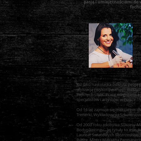
pasją i umiejętnościami do 
fach
Już jako nastolatka odkryła swoją 
stylizacją i wykonywaniem makija
Pięknych UMK. Pracę magisterską p
specjalistów i artystów w Polsce i n
Od 14 lat zajmuje się makijażem dł
Trenerki, Wykładowcy i Szkoleniow
Od 2003 roku zdobywa Sukcesy Mis
Bodypaintingu. Jej tytuły to min.
Laureat Światowych Mistrzostwach
Rydze, Mistrz Makijażu Permanentn