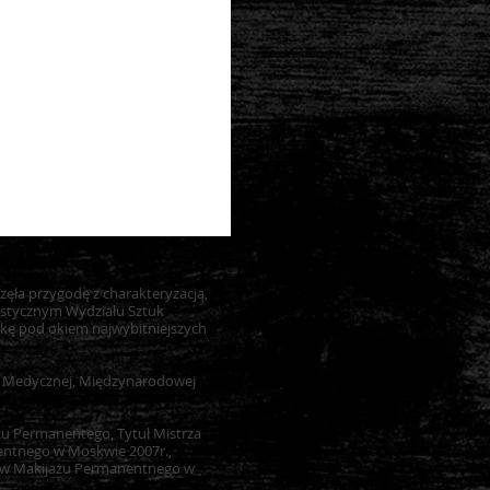
częła przygodę z charakteryzacją,
astycznym Wydziału Sztuk
ukę pod okiem najwybitniejszych
cji Medycznej, Międzynarodowej
żu Permanentego, Tytuł Mistrza
nentnego w Moskwie 2007r.,
stw Makijażu Permanentnego w