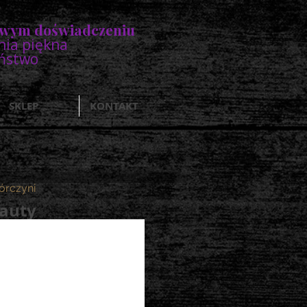
owym doświadczeniu
nia piękna
eństwo
SKLEP
KONTAKT
rczyni
eauty