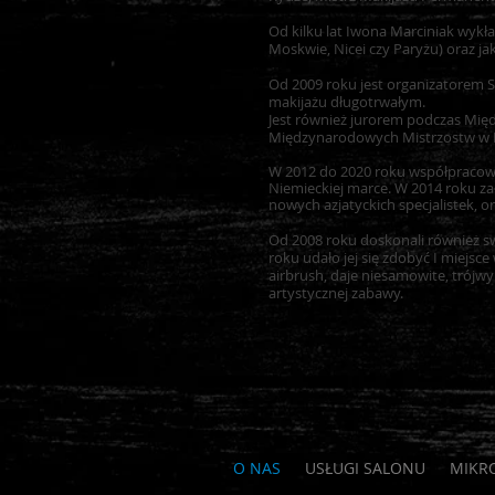
Od kilku lat Iwona Marciniak wykł
Moskwie, Nicei czy Paryżu) oraz j
Od 2009 roku jest organizatorem S
makijażu długotrwałym.
Jest również jurorem podczas Mi
Międzynarodowych Mistrzostw w M
W 2012 do 2020 roku współpracował
Niemieckiej marce. W 2014 roku zał
nowych azjatyckich specjalistek, 
Od 2008 roku doskonali również swo
roku udało jej się zdobyć I miejsc
airbrush, daje niesamowite, trójwy
artystycznej zabawy.
O NAS
USŁUGI SALONU
MIKR