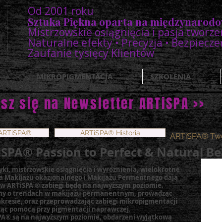
Od 2001 roku
Sztuka Piękna oparta na międzynarod
Mistrzowskie osiągnięcia i pasja tworze
Naturalne efekty • Precyzja • Bezpiecz
Zaufanie tysięcy Klientów
MIKROPIGMENTACJA
SZKOLENIA
sz się na Newsletter ARTiSPA >>
ARTiSPA®
ARTiSPA® Historia
ARTiSPA® Twó
SPA® Passion to Perfect & Natural B
yki, mistrzowskie osiągnięcia i wyróżnienia, wielokrotne
a Makijażu okazjonalnego i Makijażu Permentnego dają
 ARTiSPA ® zabiegi będą na najwyższym poziomie.
wimy o trendach w makijażu permanentnym, prowadząc
kresie, oraz przeprowadzając zabiegi mikropigmentacji
żąc pomocą przy pigmentacji naprawczej.
SPA® są na najwyższym poziomie, obdarzeni wyjątkową