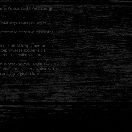
j (w Polsce, Sankt Petersburgu,
 światowych specjalistów w
torem Mistrzostw Polski oraz
h technik Mikropigmentacji na
 przeprowadza szkolenia dla
ączeniu ze zwiedzaniem.
i w Sztokholmie i Anglii, a w 2012
BodyPainting, a szczególnie sztuka
pracy linergistki i formą