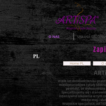
O NAS
USŁUGI SALONU
Zapi
PL
Home PL
O 
ARTi
Wiele lat doświadczenia i prakt
międzynarodowe tytuły Mistrz
pewność, że wykonywane w
Specjalizujemy się i stano
intensywne szkolenia w tym za
medycznej i słu
Wszystkie specjalistki ARTi