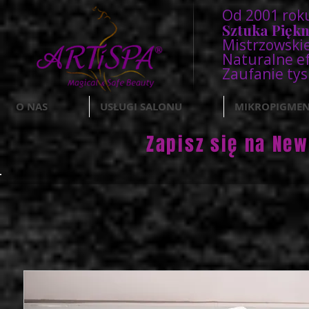
Od 2001 rok
Sztuka Pięk
Mistrzowskie
Naturalne ef
Zaufanie tys
O NAS
USŁUGI SALONU
MIKROPIGMEN
Zapisz się na New